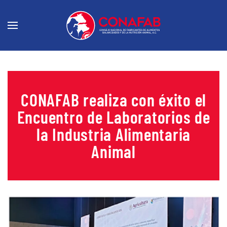
CONAFAB realiza con éxito el
Encuentro de Laboratorios de
la Industria Alimentaria
Animal