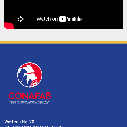
Watteau No. 70
Col. Nonoalco Mixcoac, 03700