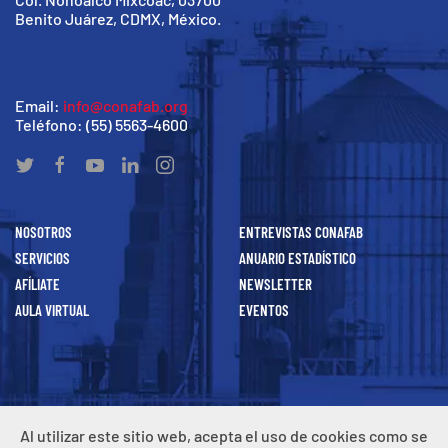
Benito Juárez, CDMX, México.
Email:
info@conafab.org
Teléfono: (55) 5563-4600
NOSOTROS
ENTREVISTAS CONAFAB
SERVICIOS
ANUARIO ESTADÍSTICO
AFÍLIATE
NEWSLETTER
AULA VIRTUAL
EVENTOS
Todos los
derechos
reservados CONAFAB, A.C. 2021
Al utilizar este sitio web, acepta el uso de cookies como se
Aviso de Privacidad