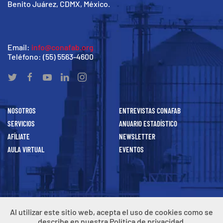
Benito Juárez, CDMX, México.
Email:
info@conafab.org
Teléfono: (55) 5563-4600
NOSOTROS
ENTREVISTAS CONAFAB
SERVICIOS
ANUARIO ESTADÍSTICO
AFÍLIATE
NEWSLETTER
AULA VIRTUAL
EVENTOS
Todos los
derechos
reservados CONAFAB, A.C. 2021
Al utilizar este sitio web, acepta el uso de cookies como se
Aviso de Privacidad
describe en nuestra Política de privacidad.