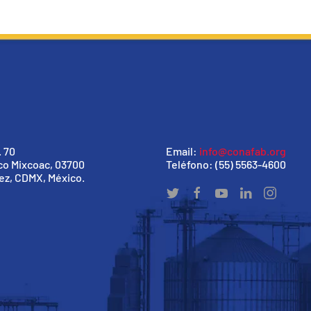
 70
Email:
info@conafab.org
co Mixcoac, 03700
Teléfono: (55) 5563-4600
ez, CDMX, México.